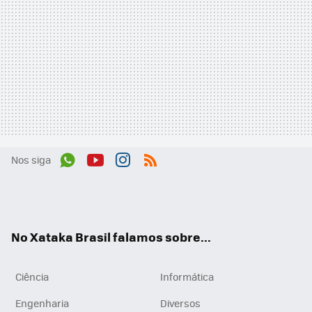
Nos siga
Wh
You
Inst
RSS
ats
tub
agr
App
e
am
No Xataka Brasil falamos sobre...
Ciência
Informática
Engenharia
Diversos