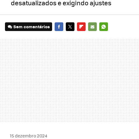
desatualizados e exigindo ajustes
Sem comentários
FACEBOOK
TWITTER
FLIPBOARD
E-
WHATSAPP
MAIL
15 dezembro 2024