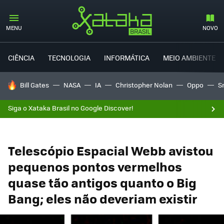
MENU
NOVO
CIÊNCIA
TECNOLOGIA
INFORMÁTICA
MEIO AMBIENTE
TENDÊNCIAS DO DIA
Bill Gates
NASA
IA
Christopher Nolan
Oppo
S
Siga o Xataka Brasil no Google Discover!
Telescópio Espacial Webb avistou
pequenos pontos vermelhos
quase tão antigos quanto o Big
Bang; eles não deveriam existir