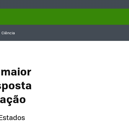
Ciência
a maior
sposta
ração
 Estados