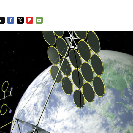
s
FACEBOOK
TWITTER
FLIPBOARD
E-
MAIL