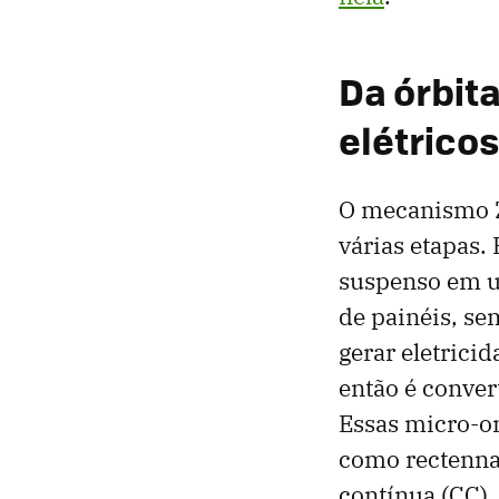
Da órbit
elétricos
O mecanismo Zh
várias etapas.
suspenso em um
de painéis, sem
gerar eletrici
então é conver
Essas micro-o
como rectenna
contínua (CC). 