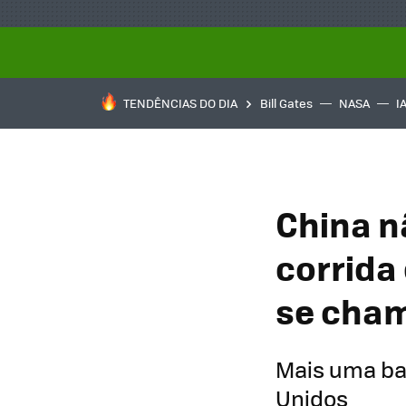
TENDÊNCIAS DO DIA
Bill Gates
NASA
I
China nã
corrida
se cham
Mais uma bat
Unidos