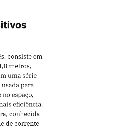
itivos
ês, consiste em
4,8 metros,
 em uma série
é usada para
e no espaço,
ais eficiência.
ra, conhecida
e de corrente