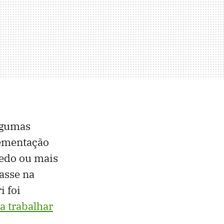
lgumas
lementação
cedo ou mais
rasse na
i foi
a trabalhar