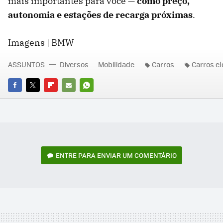
mais importantes para você —
como preço,
autonomia e estações de recarga próximas
.
Imagens | BMW
ASSUNTOS
Diversos
Mobilidade
Carros
Carros el
FACEBOOK
TWITTER
FLIPBOARD
E-
WHATSAPP
MAIL
ENTRE PARA ENVIAR UM COMENTÁRIO