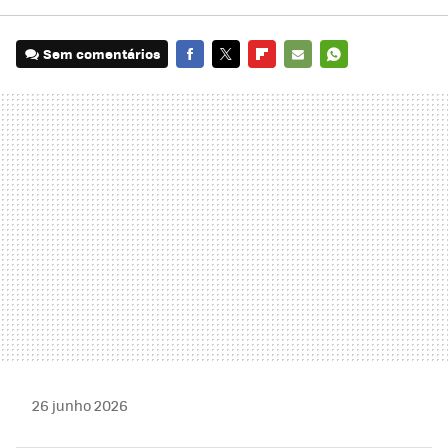
Sem comentários
FACEBOOK
TWITTER
FLIPBOARD
E-
WHATSAPP
MAIL
26 junho 2026