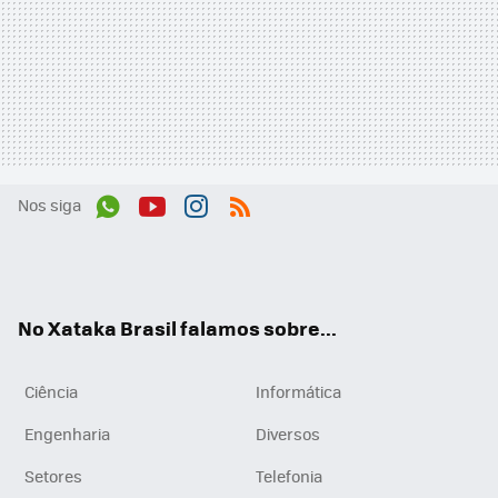
Nos siga
Wh
You
Inst
RSS
ats
tub
agr
App
e
am
No Xataka Brasil falamos sobre...
Ciência
Informática
Engenharia
Diversos
Setores
Telefonia