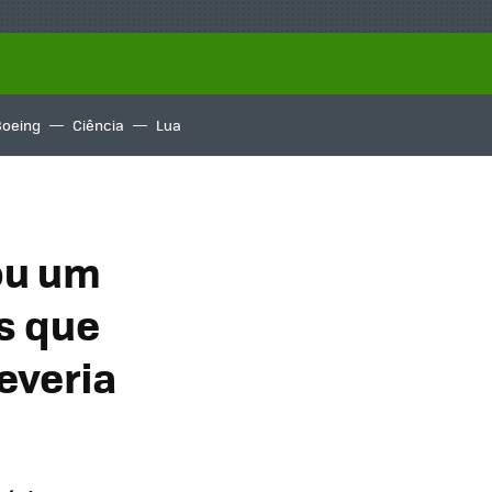
Boeing
Ciência
Lua
ou um
s que
everia