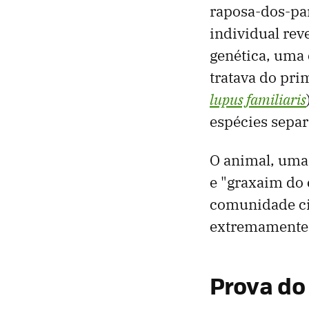
raposa-dos-pa
individual rev
genética, uma 
tratava do pr
lupus familiaris
espécies separ
O animal, um
e "graxaim do 
comunidade ci
extremamente r
Prova do