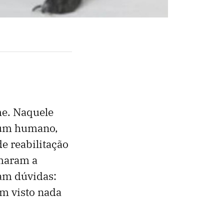
me. Naquele
a um humano,
e reabilitação
amaram a
ram dúvidas:
am visto nada