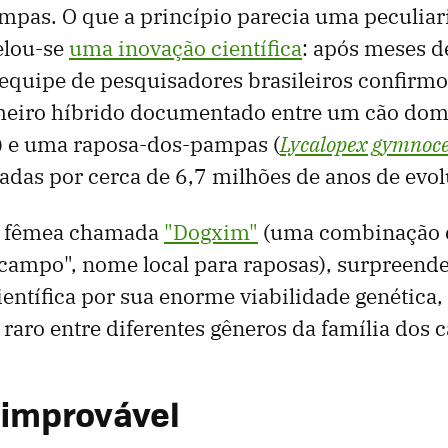
mpas. O que a princípio parecia uma peculia
elou-se
uma inovação científica
: após meses d
equipe de pesquisadores brasileiros confirmo
imeiro híbrido documentado entre um cão domé
) e uma raposa-dos-pampas (
Lycalopex gymnoc
adas por cerca de 6,7 milhões de anos de evol
a fêmea chamada
"Dogxim"
(uma combinação d
campo", nome local para raposas), surpreend
entífica por sua enorme viabilidade genétic
aro entre diferentes gêneros da família dos 
 improvável