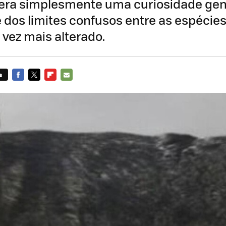
era simplesmente uma curiosidade gené
 dos limites confusos entre as espéci
vez mais alterado.
s
FACEBOOK
TWITTER
FLIPBOARD
E-
MAIL