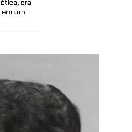
tica, era
es em um