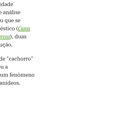
ridade
e análise
u que se
stico (
Canis
ercus
), duas
ução.
e "cachorro"
eu a
a, um fenômeno
canídeos.