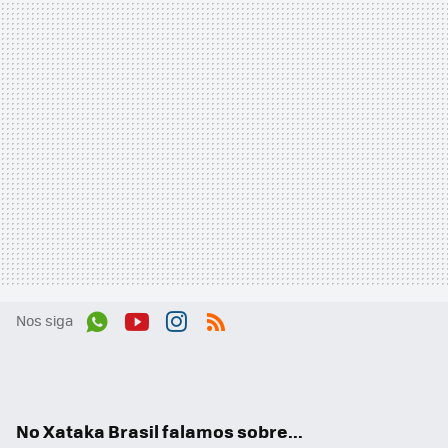
Nos siga
Wh
You
Inst
RSS
ats
tub
agr
App
e
am
No Xataka Brasil falamos sobre...