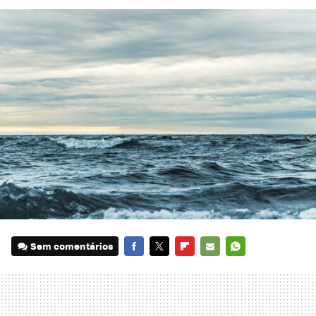
Sem comentários
FACEBOOK
TWITTER
FLIPBOARD
E-
WHATSAPP
MAIL