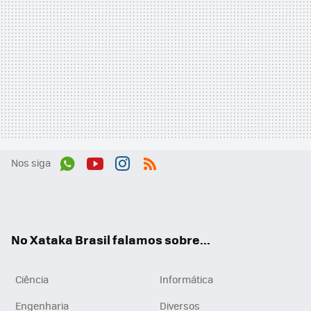
Nos siga
Wh
You
Inst
RSS
ats
tub
agr
App
e
am
No Xataka Brasil falamos sobre...
Ciência
Informática
Engenharia
Diversos