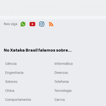
Nos siga
Wh
You
Inst
RSS
ats
tub
agr
App
e
am
No Xataka Brasil falamos sobre...
Ciência
Informática
Engenharia
Diversos
Setores
Telefonia
China
Tecnologia
Comportamento
Carros