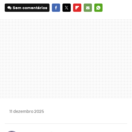
Sem comentários
FACEBOOK
TWITTER
FLIPBOARD
E-
WHATSAPP
MAIL
11 dezembro 2025