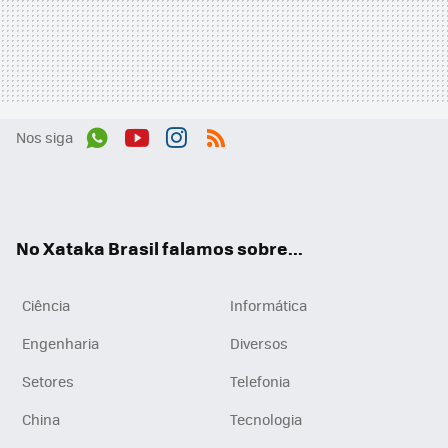
Nos siga
Wh
You
Inst
RSS
ats
tub
agr
App
e
am
No Xataka Brasil falamos sobre...
Ciência
Informática
Engenharia
Diversos
Setores
Telefonia
China
Tecnologia