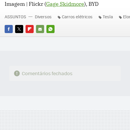
Imagem | Flickr (
Gage Skidmore
), BYD
ASSUNTOS
Diversos
Carros elétricos
Tesla
Elo
FACEBOOK
TWITTER
FLIPBOARD
E-
WHATSAPP
MAIL
Comentários fechados