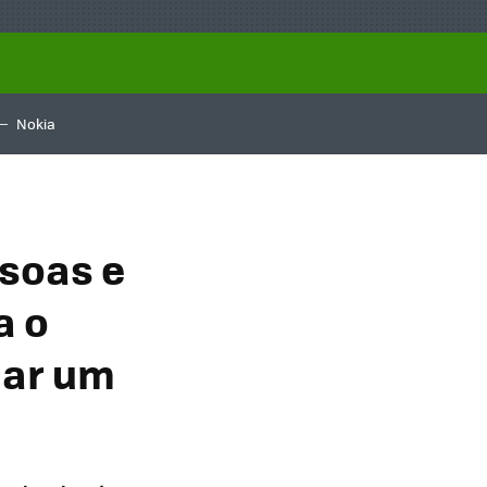
Nokia
ssoas e
a o
alar um