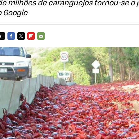
e milhões de caranguejos tornou-se o p
o Google
s
FACEBOOK
TWITTER
FLIPBOARD
E-
MAIL