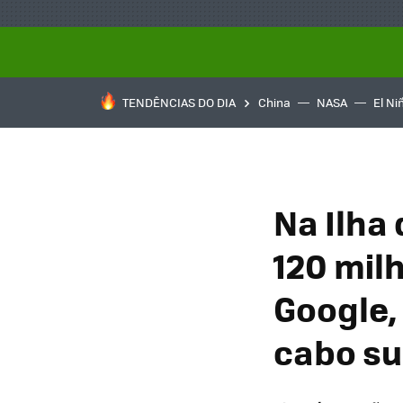
TENDÊNCIAS DO DIA
China
NASA
El Ni
Na Ilha
120 mil
Google, 
cabo s