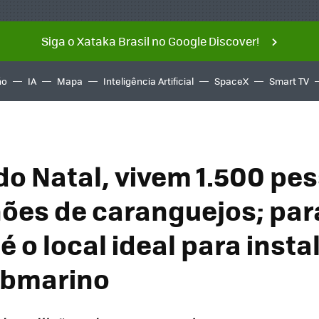
Siga o Xataka Brasil no Google Discover!
ño
IA
Mapa
Inteligência Artificial
SpaceX
Smart TV
 do Natal, vivem 1.500 pe
hões de caranguejos; par
é o local ideal para inst
ubmarino