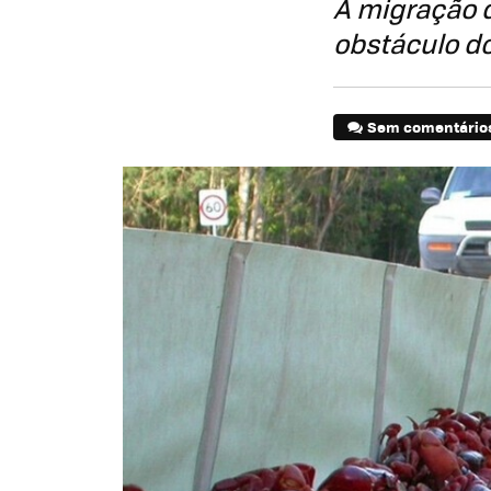
A migração d
obstáculo d
Sem comentário