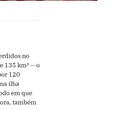
perdidos no
de 135 km² — o
por 120
na ilha
íodo em que
Agora, também