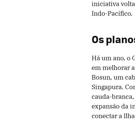
iniciativa vol
Indo-Pacífico.
Os plano
Há um ano, o G
em melhorar a 
Bosun, um cabo
Singapura. Co
cauda-branca, 
expansão da in
conectar a Ilh