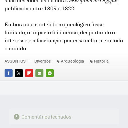
suas descobertas na obra
Description de l'Égypte
,
publicada entre 1809 e 1822.
Embora seu conteúdo arqueológico fosse
limitado, o impacto foi imenso, despertando o
interesse e a fascinação por essa cultura em todo
o mundo.
ASSUNTOS
Diversos
Arqueologia
História
FACEBOOK
TWITTER
FLIPBOARD
E-
WHATSAPP
MAIL
Comentários fechados