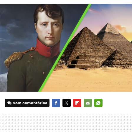
Sem comentários
FACEBOOK
TWITTER
FLIPBOARD
E-
WHATSAPP
MAIL