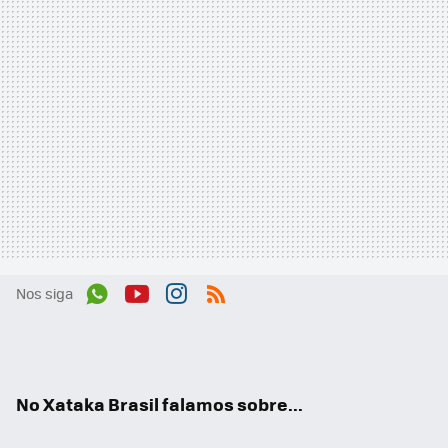
Nos siga
Wh
You
Inst
RSS
ats
tub
agr
App
e
am
No Xataka Brasil falamos sobre...