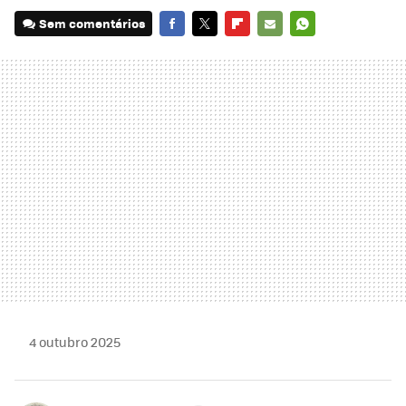
Sem comentários
FACEBOOK
TWITTER
FLIPBOARD
E-
WHATSAPP
MAIL
4 outubro 2025