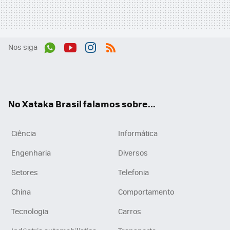
Nos siga
Wh
You
Inst
RSS
ats
tub
agr
App
e
am
No Xataka Brasil falamos sobre...
Ciência
Informática
Engenharia
Diversos
Setores
Telefonia
China
Comportamento
Tecnologia
Carros