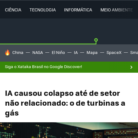
CIÊNCIA
TECNOLOGIA
INFORMÁTICA
MEIO AMBIENTE
TENDÊNCIAS DO DIA
China
NASA
El Niño
IA
Mapa
SpaceX
Sma
Siga o Xataka Brasil no Google Discover!
IA causou colapso até de setor
não relacionado: o de turbinas a
gás