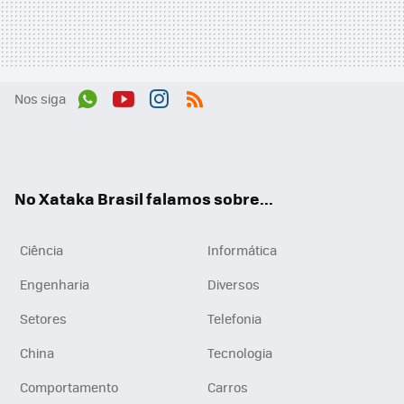
Nos siga
Wh
You
Inst
RSS
ats
tub
agr
App
e
am
No Xataka Brasil falamos sobre...
Ciência
Informática
Engenharia
Diversos
Setores
Telefonia
China
Tecnologia
Comportamento
Carros