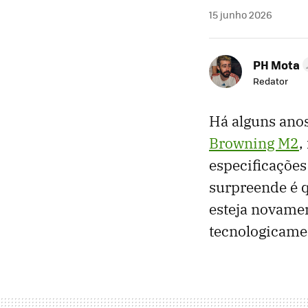
15 junho 2026
PH Mota
Redator
Há alguns ano
Browning M2
,
especificações
surpreende é 
esteja novame
tecnologicame