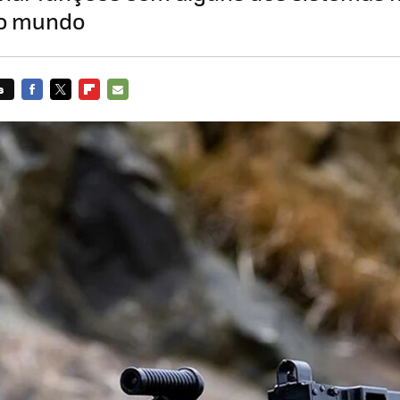
o mundo
s
FACEBOOK
TWITTER
FLIPBOARD
E-
MAIL