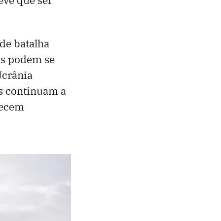
de batalha
as podem se
Ucrânia
os continuam a
necem