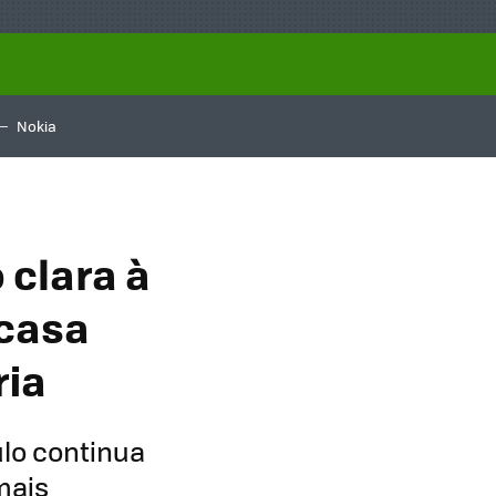
Nokia
 clara à
 casa
ria
lo continua
mais