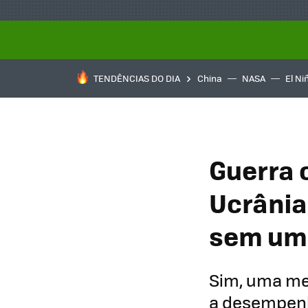
TENDÊNCIAS DO DIA
China
NASA
El Ni
Guerra 
Ucrânia
sem uma
Sim, uma me
a desempenh