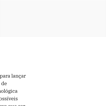
para lançar
 de
nológica
ossíveis
eve que ser