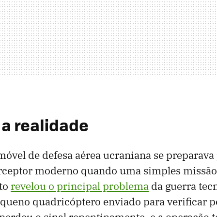
 a realidade
óvel de defesa aérea ucraniana se preparava 
rceptor moderno quando uma simples missão
to
revelou o principal problema
da guerra tec
ueno quadricóptero enviado para verificar p
 perdeu o sinal repentinamente, e a operação t