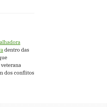
alhadora
va
dentro das
 que
 veterana
 dos conflitos