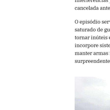
cancelada ant
O episódio se
saturado de gu
tornar inúteis
incorpore sist
manter armas 
surpreendente