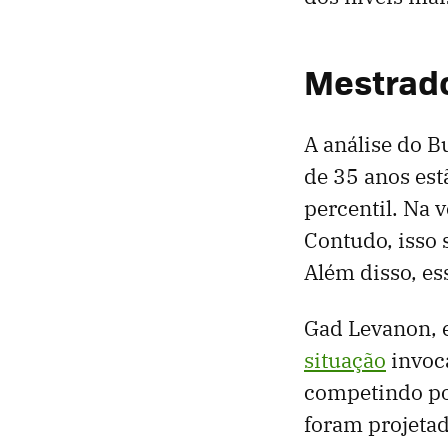
Mestrad
A análise do 
de 35 anos est
percentil. Na 
Contudo, isso 
Além disso, e
Gad Levanon, e
situação
invoca
competindo po
foram projeta