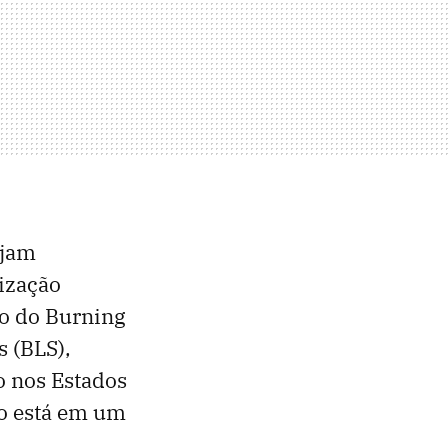
ejam
rização
o do Burning
s (BLS),
o nos Estados
o está em um