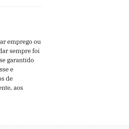
rar emprego ou
udar sempre foi
se garantido
sse e
os de
ente, aos