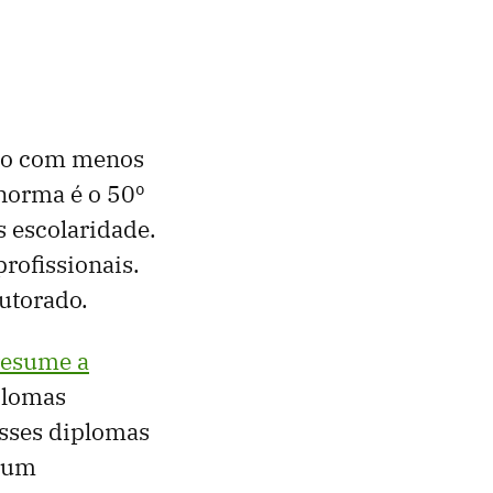
ado com menos
norma é o 50º
s escolaridade.
profissionais.
utorado.
resume a
plomas
esses diplomas
r um