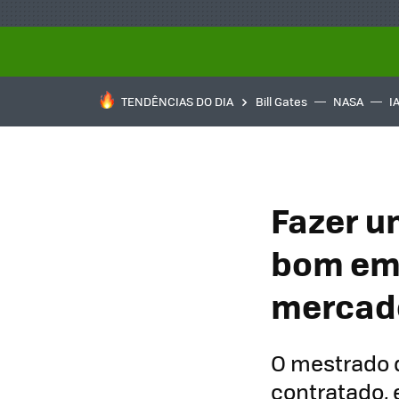
TENDÊNCIAS DO DIA
Bill Gates
NASA
I
Fazer u
bom emp
mercado
O mestrado q
contratado,