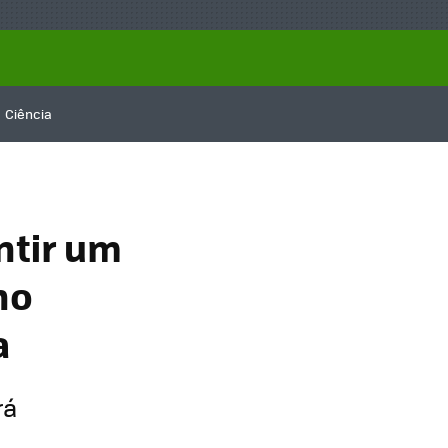
Ciência
ntir um
no
a
rá