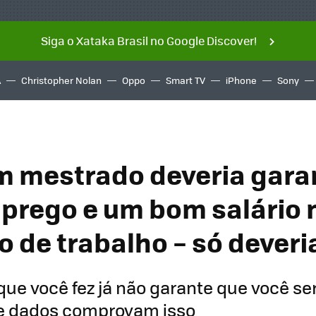
Siga o Xataka Brasil no Google Discover!
A
Christopher Nolan
Oppo
Smart TV
iPhone
Sony
m mestrado deveria gara
rego e um bom salário 
 de trabalho – só deveri
ue você fez já não garante que você se
 e dados comprovam isso