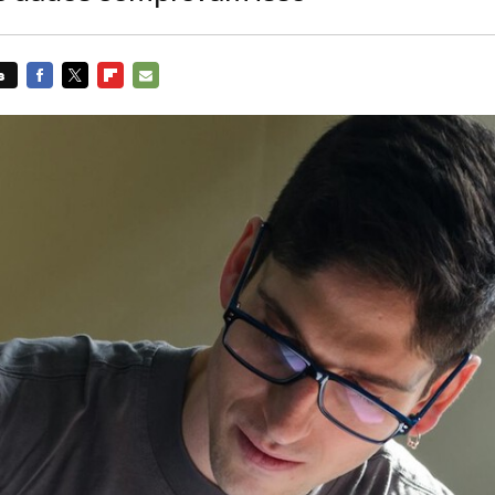
s
FACEBOOK
TWITTER
FLIPBOARD
E-
MAIL