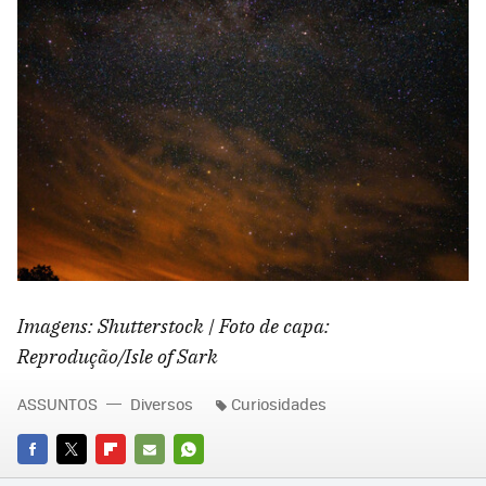
Imagens: Shutterstock | Foto de capa:
Reprodução/Isle of Sark
ASSUNTOS
Diversos
Curiosidades
FACEBOOK
TWITTER
FLIPBOARD
E-
WHATSAPP