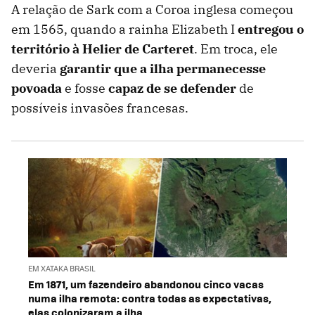
A relação de Sark com a Coroa inglesa começou
em 1565, quando a rainha Elizabeth I
entregou o
território à Helier de
Carter
et
. Em troca, ele
deveria
garantir que a ilha permanecesse
povoada
e fosse
capaz de se defender
de
possíveis invasões francesas.
EM XATAKA BRASIL
Em 1871, um fazendeiro abandonou cinco vacas
numa ilha remota: contra todas as expectativas,
elas colonizaram a ilha