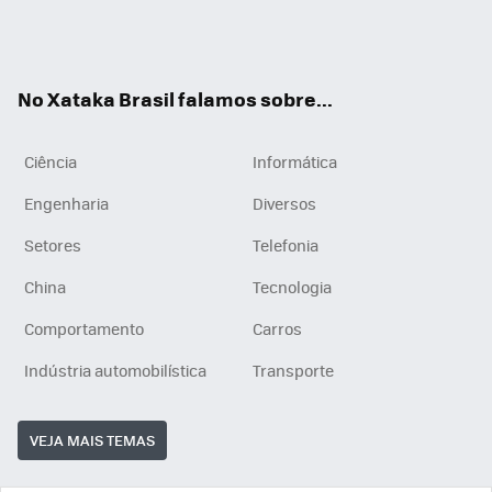
Wh
You
Inst
RSS
ats
tub
agr
App
e
am
No Xataka Brasil falamos sobre...
Ciência
Informática
Engenharia
Diversos
Setores
Telefonia
China
Tecnologia
Comportamento
Carros
Indústria automobilística
Transporte
VEJA MAIS TEMAS