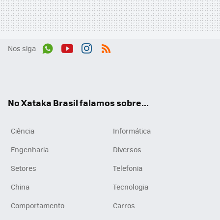
Nos siga
Wh
You
Inst
RSS
ats
tub
agr
App
e
am
No Xataka Brasil falamos sobre...
Ciência
Informática
Engenharia
Diversos
Setores
Telefonia
China
Tecnologia
Comportamento
Carros