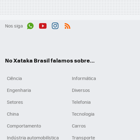
Nos siga
Wh
You
Inst
RSS
ats
tub
agr
App
e
am
No Xataka Brasil falamos sobre...
Ciência
Informática
Engenharia
Diversos
Setores
Telefonia
China
Tecnologia
Comportamento
Carros
Indústria automobilística
Transporte