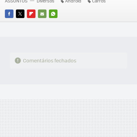
ASSUNTOS
Diversos
Android
Carros
FACEBOOK
TWITTER
FLIPBOARD
E-
WHATSAPP
MAIL
Comentários fechados