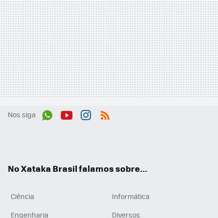
Nos siga
Wh
You
Inst
RSS
ats
tub
agr
App
e
am
No Xataka Brasil falamos sobre...
Ciência
Informática
Engenharia
Diversos