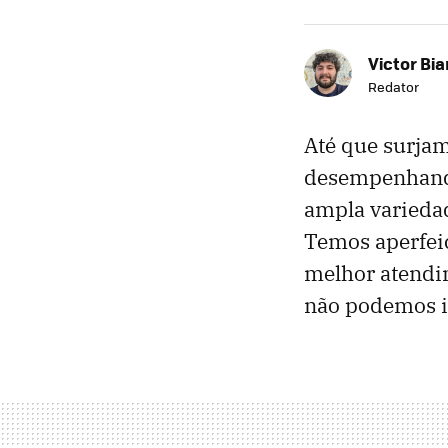
Victor Bi
Redator
Até que surja
desempenhando
ampla variedad
Temos aperfei
melhor atendi
não podemos ig