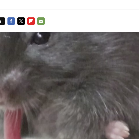
s
FACEBOOK
TWITTER
FLIPBOARD
E-
MAIL