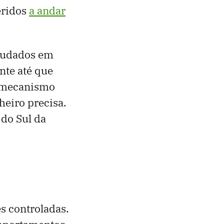
eridos
a andar
studados em
nte até que
m mecanismo
eiro precisa.
 do Sul da
s controladas.