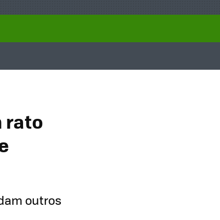
 rato
be
udam outros