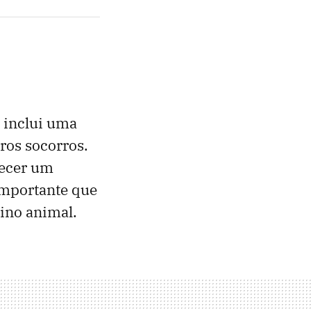
 inclui uma
ros socorros.
recer um
importante que
eino animal.