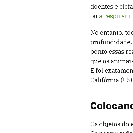
doentes e elef
ou
a respirar n
No entanto, to
profundidade. 
ponto essas r
que os animai
E foi exatamen
Califórnia (US
Colocand
Os objetos do 