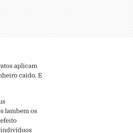
ratos aplicam
heiro caído. E
us
es lambem os
efeito
 indivíduos