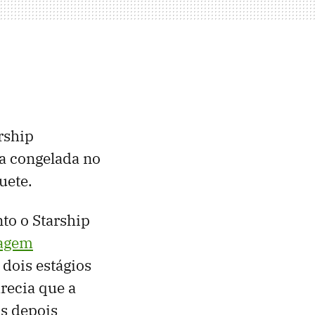
rship
la congelada no
uete.
to o Starship
tagem
dois estágios
arecia que a
s depois