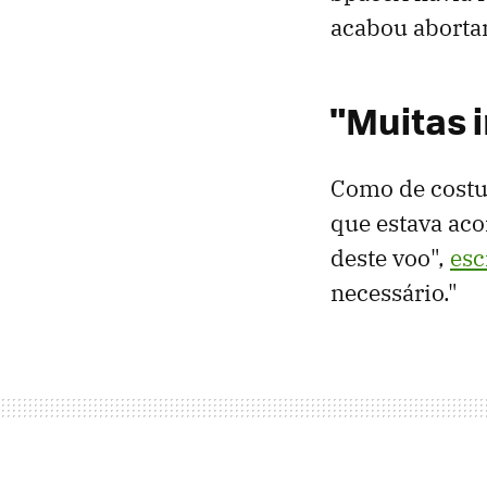
acabou aborta
"Muitas 
Como de costum
que estava aco
deste voo",
esc
necessário."