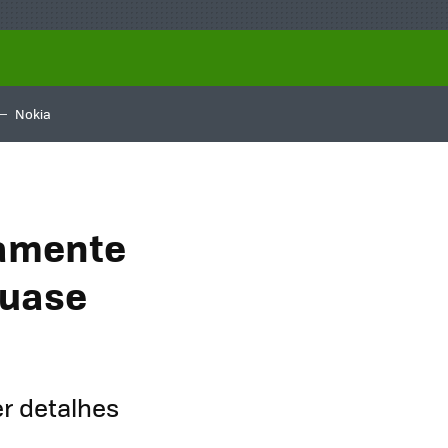
Nokia
tamente
quase
er detalhes