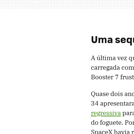
Uma sequ
A última vez 
carregada com 
Booster 7 frus
Quase dois ano
34 apresentar
regressiva
para
do foguete. Por
SpaceX havia 