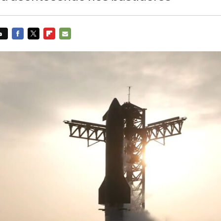
s
FACEBOOK
TWITTER
FLIPBOARD
E-
MAIL