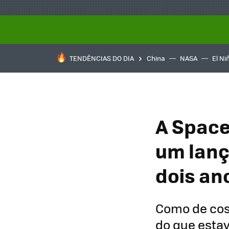
TENDÊNCIAS DO DIA
China
NASA
El Ni
A Space
um lanç
dois an
Como de cost
do que esta