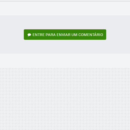
FACEBOOK
TWITTER
FLIPBOARD
E-
WHATSAPP
MAIL
ENTRE PARA ENVIAR UM COMENTÁRIO