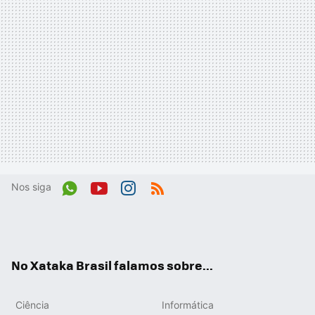
Nos siga
Wh
You
Inst
RSS
ats
tub
agr
App
e
am
No Xataka Brasil falamos sobre...
Ciência
Informática