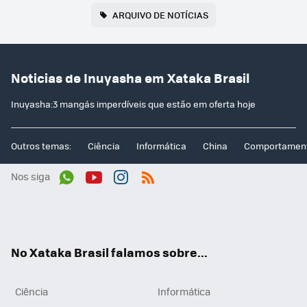
ARQUIVO DE NOTÍCIAS
Noticias de Inuyasha em Xataka Brasil
Inuyasha:3 mangás imperdíveis que estão em oferta hoje
Outros temas:
Ciência
Informática
China
Comportamen
Nos siga
Wh
You
Inst
RSS
ats
tub
agr
App
e
am
No Xataka Brasil falamos sobre...
Ciência
Informática