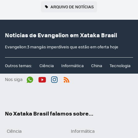
ARQUIVO DE NOTÍCIAS
Noticias de Evangelion em Xataka Brasil
Evangelion:3 mangás imperdíveis que estão em oferta hoje
Outros temas:
Ciência
Informática
China
Tecnologia
Nos siga
Wh
You
Inst
RSS
ats
tub
agr
App
e
am
No Xataka Brasil falamos sobre...
Ciência
Informática