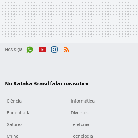
Nos siga
Wh
You
Inst
RSS
ats
tub
agr
App
e
am
No Xataka Brasil falamos sobre...
Ciência
Informática
Engenharia
Diversos
Setores
Telefonia
China
Tecnologia