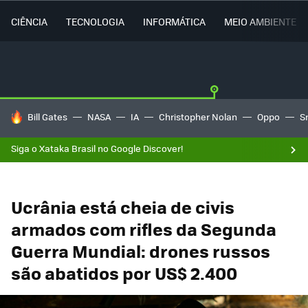
CIÊNCIA
TECNOLOGIA
INFORMÁTICA
MEIO AMBIENTE
TENDÊNCIAS DO DIA
Bill Gates
NASA
IA
Christopher Nolan
Oppo
S
Siga o Xataka Brasil no Google Discover!
Ucrânia está cheia de civis
armados com rifles da Segunda
Guerra Mundial: drones russos
são abatidos por US$ 2.400