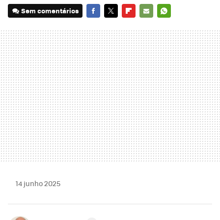
Sem comentários
FACEBOOK
TWITTER
FLIPBOARD
E-
WHATSAPP
MAIL
14 junho 2025