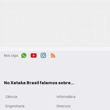
Nos siga
Wh
You
Inst
RSS
ats
tub
agr
App
e
am
No Xataka Brasil falamos sobre...
Ciência
Informática
Engenharia
Diversos