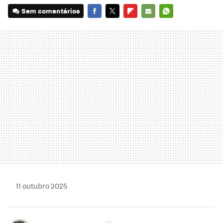
Sem comentários
FACEBOOK
TWITTER
FLIPBOARD
E-
WHATSAPP
MAIL
11 outubro 2025