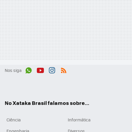
Nos siga
Wh
You
Inst
RSS
ats
tub
agr
App
e
am
No Xataka Brasil falamos sobre...
Ciência
Informática
Engenharia
Diversos