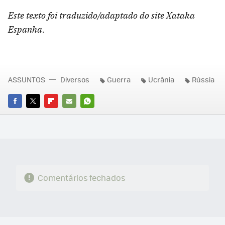
Este texto foi traduzido/adaptado do site Xataka
Espanha.
ASSUNTOS
Diversos
Guerra
Ucrânia
Rússia
FACEBOOK
TWITTER
FLIPBOARD
E-
WHATSAPP
MAIL
Comentários fechados