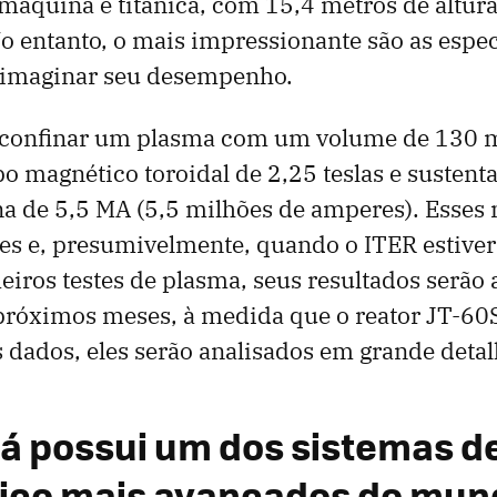
 máquina é titânica, com 15,4 metros de altur
o entanto, o mais impressionante são as espe
imaginar seu desempenho.
e confinar um plasma com um volume de 130 m
 magnético toroidal de 2,25 teslas e sustent
na de 5,5 MA (5,5 milhões de amperes). Esses
es e, presumivelmente, quando o ITER estiver
meiros testes de plasma, seus resultados serão
 próximos meses, à medida que o reator JT-60
 dados, eles serão analisados em grande detal
já possui um dos sistemas d
ico mais avançados do mun