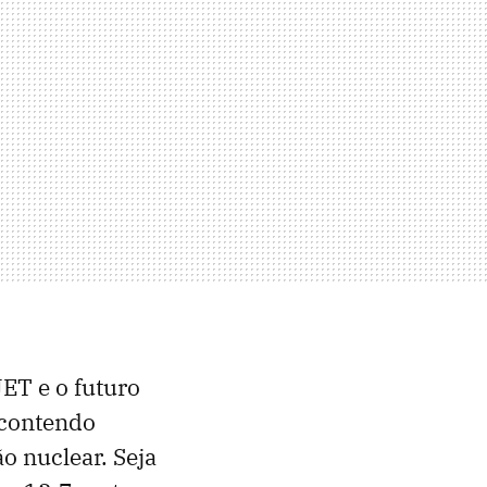
ET e o futuro
 contendo
o nuclear. Seja