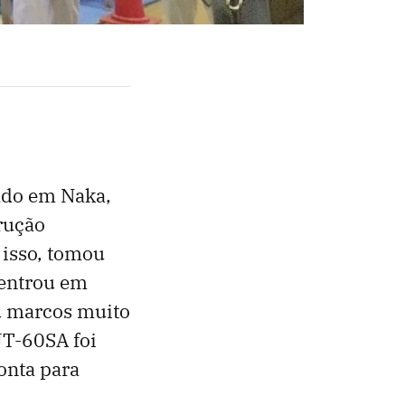
zado em Naka,
rução
 isso, tomou
 entrou em
u marcos muito
JT-60SA foi
ronta para