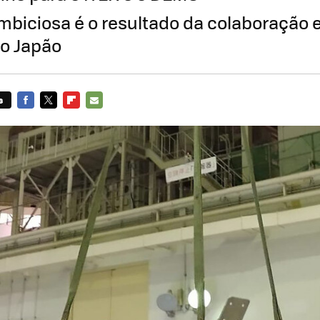
biciosa é o resultado da colaboração e
 o Japão
s
FACEBOOK
TWITTER
FLIPBOARD
E-
MAIL