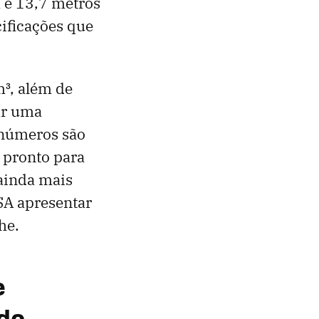
a e 13,7 metros
cificações que
³, além de
ar uma
 números são
 pronto para
 ainda mais
SA apresentar
he.
e
do