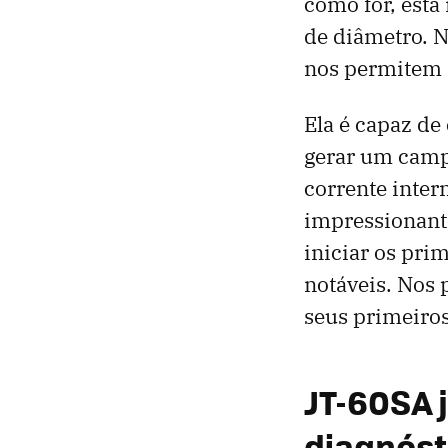
como for, esta
de diâmetro. N
nos permitem 
Ela é capaz d
gerar um campo
corrente inter
impressionant
iniciar os pri
notáveis. Nos
seus primeiros
JT-60SA 
diagnóst