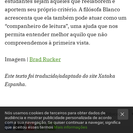
estudantes sejam aqueles que reelaborem e
aportem seu próprio critério. A filósofa Blanco
acrescenta que ela também pode atuar como um
“companheiro de leitura”, uma ajuda que nos
permita entender melhor aquilo que não
compreendemos à primeira vista.
Imagem |
Brad Rucker
Este texto foi traduzido/adaptado do site Xataka
Espanha.
Nós usamos cookies de terceiros para obter dados de
ASSUNTOS
Diversos
Comportamento
Educação
audiência e mostrar publicidade personalizada de acordo
com a sua navegação. Se quiser continuar a navegar, significa
que aceitou esses termos
Mais informações