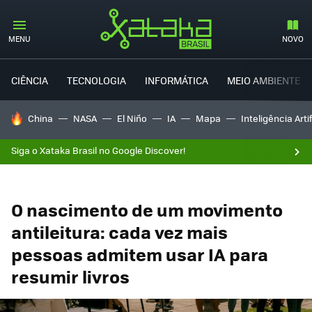
MENU
NOVO
CIÊNCIA
TECNOLOGIA
INFORMÁTICA
MEIO AMBIENTE
TENDÊNCIAS DO DIA
China
NASA
El Niño
IA
Mapa
Inteligência Artif
Siga o Xataka Brasil no Google Discover!
O nascimento de um movimento
antileitura: cada vez mais
pessoas admitem usar IA para
resumir livros