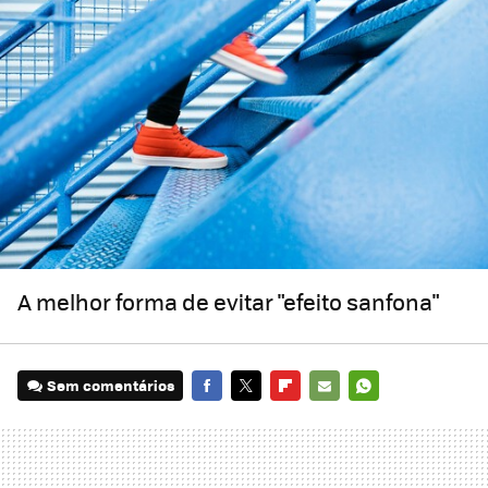
A melhor forma de evitar "efeito sanfona"
Sem comentários
FACEBOOK
TWITTER
FLIPBOARD
E-
WHATSAPP
MAIL