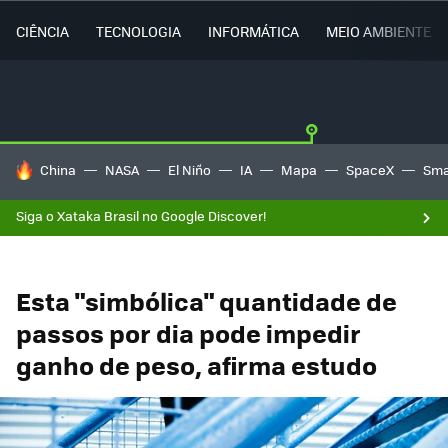
CIÊNCIA
TECNOLOGIA
INFORMÁTICA
MEIO AMBIENTE
TENDÊNCIAS DO DIA
China
NASA
El Niño
IA
Mapa
SpaceX
Sma
Siga o Xataka Brasil no Google Discover!
Esta "simbólica" quantidade de
passos por dia pode impedir
ganho de peso, afirma estudo