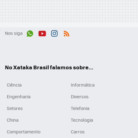
Nos siga
Wh
You
Inst
RSS
ats
tub
agr
App
e
am
No Xataka Brasil falamos sobre...
Ciência
Informática
Engenharia
Diversos
Setores
Telefonia
China
Tecnologia
Comportamento
Carros