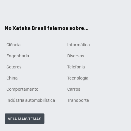
Wh
You
Inst
RSS
ats
tub
agr
App
e
am
No Xataka Brasil falamos sobre...
Ciência
Informática
Engenharia
Diversos
Setores
Telefonia
China
Tecnologia
Comportamento
Carros
Indústria automobilística
Transporte
VEJA MAIS TEMAS