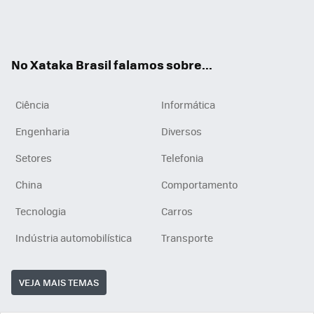
Wh
You
Inst
RSS
ats
tub
agr
App
e
am
No Xataka Brasil falamos sobre...
Ciência
Informática
Engenharia
Diversos
Setores
Telefonia
China
Comportamento
Tecnologia
Carros
Indústria automobilística
Transporte
VEJA MAIS TEMAS