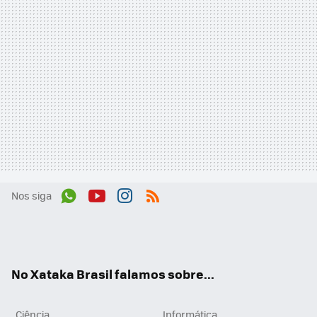
Nos siga
Wh
You
Inst
RSS
ats
tub
agr
App
e
am
No Xataka Brasil falamos sobre...
Ciência
Informática