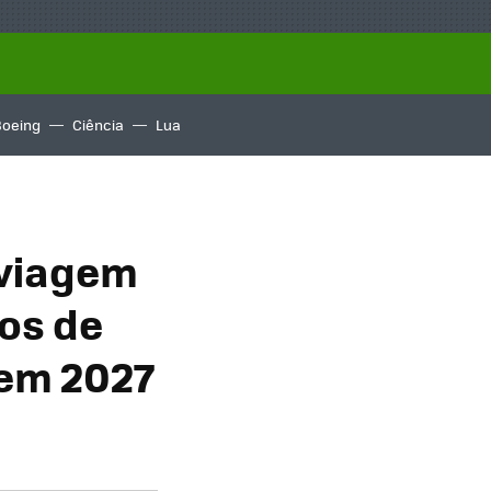
Boeing
Ciência
Lua
 viagem
os de
 em 2027