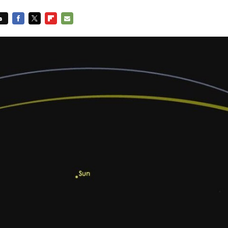
s
FACEBOOK
TWITTER
FLIPBOARD
E-
MAIL