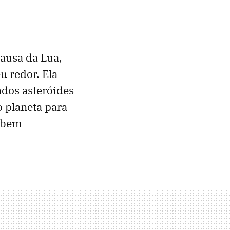
causa da Lua,
 redor. Ela
dos asteróides
 planeta para
o bem