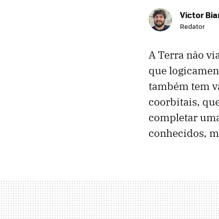
Victor Bi
Redator
A Terra não vi
que logicament
também tem vá
coorbitais, q
completar uma 
conhecidos, ma