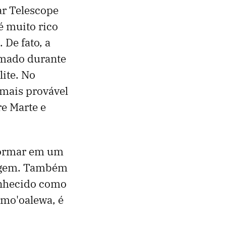
ar Telescope
é muito rico
 De fato, a
ormado durante
ite. No
 mais provável
re Marte e
formar em um
origem. Também
onhecido como
amo'oalewa, é