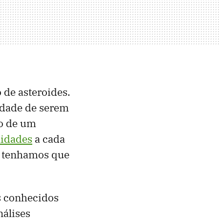
de asteroides.
lidade de serem
to de um
lidades
a cada
a tenhamos que
s conhecidos
nálises