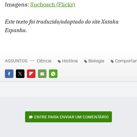
Imagens:
Suchosch (Flickr)
Este texto foi traduzido/adaptado do site Xataka
Espanha.
ASSUNTOS
Ciência
História
Biologia
Comporta
FACEBOOK
TWITTER
FLIPBOARD
E-
WHATSAPP
MAIL
ENTRE PARA ENVIAR UM COMENTÁRIO