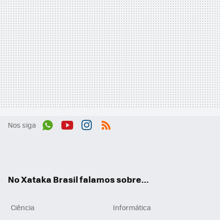
Nos siga
Wh
You
Inst
RSS
ats
tub
agr
App
e
am
No Xataka Brasil falamos sobre...
Ciência
Informática