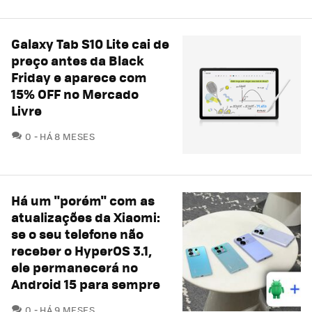
Galaxy Tab S10 Lite cai de
preço antes da Black
Friday e aparece com
15% OFF no Mercado
Livre
COMENTÁRIOS
0
HÁ 8 MESES
Há um "porém" com as
atualizações da Xiaomi:
se o seu telefone não
receber o HyperOS 3.1,
ele permanecerá no
Android 15 para sempre
COMENTÁRIOS
0
HÁ 9 MESES