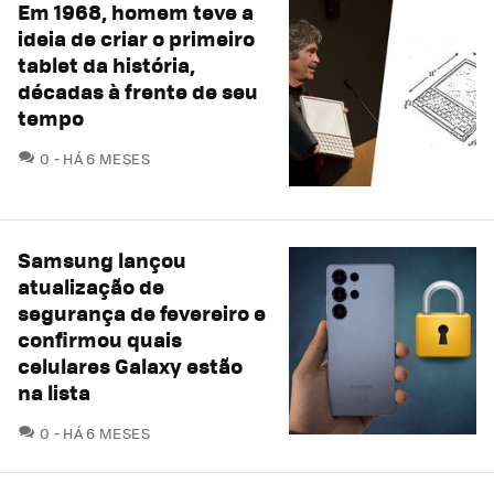
Em 1968, homem teve a
ideia de criar o primeiro
tablet da história,
décadas à frente de seu
tempo
COMENTÁRIOS
0
HÁ 6 MESES
Samsung lançou
atualização de
segurança de fevereiro e
confirmou quais
celulares Galaxy estão
na lista
COMENTÁRIOS
0
HÁ 6 MESES