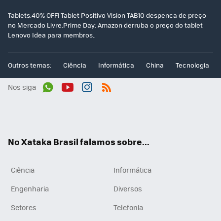
Tablets:40% OFF! Tablet Positivo Vision TAB10 despenca de preço
no Mercado Livre.Prime Day: Amazon derruba o preço do tablet
Lenovo Idea para membros..
Outros temas:
Ciência
Informática
China
Tecnologia
Nos siga
Wh
You
Inst
RSS
ats
tub
agr
App
e
am
No Xataka Brasil falamos sobre...
Ciência
Informática
Engenharia
Diversos
Setores
Telefonia