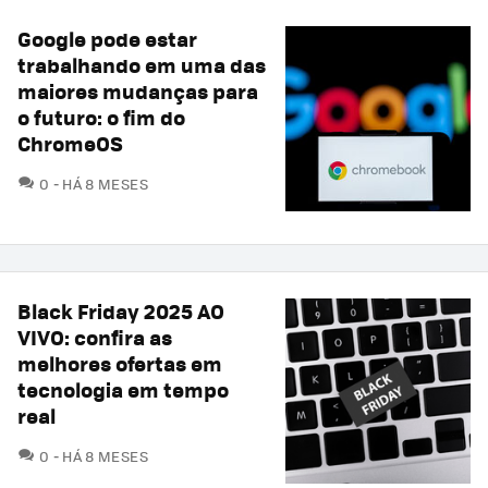
Google pode estar
trabalhando em uma das
maiores mudanças para
o futuro: o fim do
ChromeOS
COMENTÁRIOS
0
HÁ 8 MESES
Black Friday 2025 AO
VIVO: confira as
melhores ofertas em
tecnologia em tempo
real
COMENTÁRIOS
0
HÁ 8 MESES