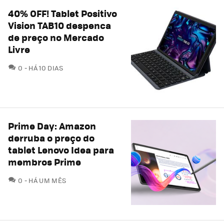
40% OFF! Tablet Positivo
Vision TAB10 despenca
de preço no Mercado
Livre
COMENTÁRIOS
0
HÁ 10 DIAS
Prime Day: Amazon
derruba o preço do
tablet Lenovo Idea para
membros Prime
COMENTÁRIOS
0
HÁ UM MÊS