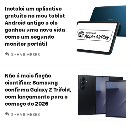
Instalei um aplicativo
gratuito no meu tablet
Android antigo e ele
ganhou uma nova vida
como um segundo
monitor portátil
COMENTÁRIOS
0
HÁ 8 MESES
Não é mais ficção
científica: Samsung
confirma Galaxy Z Trifold,
com lançamento para o
começo de 2026
COMENTÁRIOS
0
HÁ 8 MESES