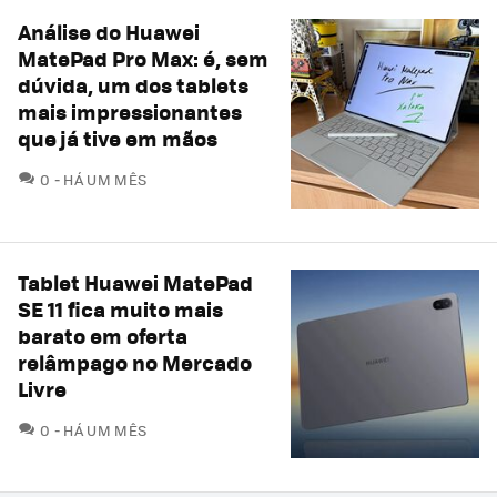
Análise do Huawei
MatePad Pro Max: é, sem
dúvida, um dos tablets
mais impressionantes
que já tive em mãos
COMENTÁRIOS
0
HÁ UM MÊS
Tablet Huawei MatePad
SE 11 fica muito mais
barato em oferta
relâmpago no Mercado
Livre
COMENTÁRIOS
0
HÁ UM MÊS