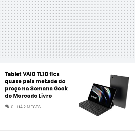
Tablet VAIO TL10 fica
quase pela metade do
preço na Semana Geek
do Mercado Livre
COMENTÁRIOS
0
HÁ 2 MESES