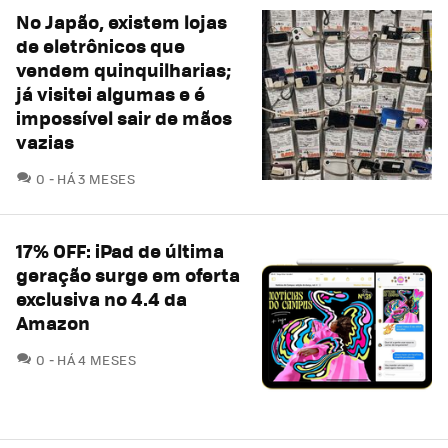
No Japão, existem lojas
de eletrônicos que
vendem quinquilharias;
já visitei algumas e é
impossível sair de mãos
vazias
COMENTÁRIOS
0
HÁ 3 MESES
17% OFF: iPad de última
geração surge em oferta
exclusiva no 4.4 da
Amazon
COMENTÁRIOS
0
HÁ 4 MESES