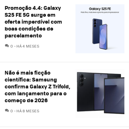
Promoção 4.4: Galaxy
S25 FE 5G surge em
oferta imperdível com
boas condições de
parcelamento
COMENTÁRIOS
0
HÁ 4 MESES
Não é mais ficção
científica: Samsung
confirma Galaxy Z Trifold,
com lançamento para o
começo de 2026
COMENTÁRIOS
0
HÁ 8 MESES