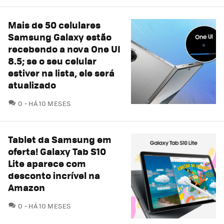
Mais de 50 celulares
Samsung Galaxy estão
recebendo a nova One UI
8.5; se o seu celular
estiver na lista, ele será
atualizado
COMENTÁRIOS
0
HÁ 10 MESES
Tablet da Samsung em
oferta! Galaxy Tab S10
Lite aparece com
desconto incrível na
Amazon
COMENTÁRIOS
0
HÁ 10 MESES