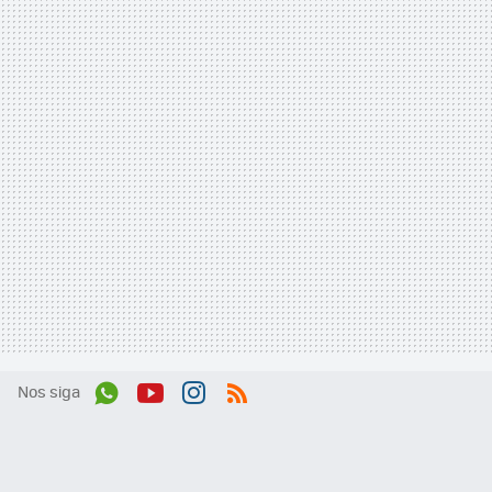
Nos siga
Wh
You
Inst
RSS
ats
tub
agr