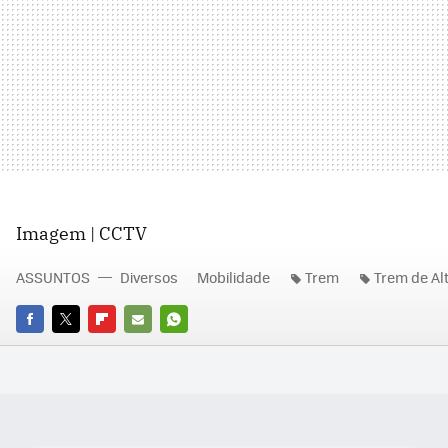
Imagem | CCTV
ASSUNTOS
Diversos
Mobilidade
Trem
Trem de Al
FACEBOOK
TWITTER
FLIPBOARD
E-
WHATSAPP
MAIL