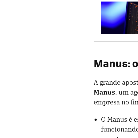
Manus: o
A grande apost
Manus
, um ag
empresa no fin
O Manus é e
funcionando