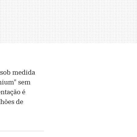
s sob medida
emium" sem
entação é
lhões de