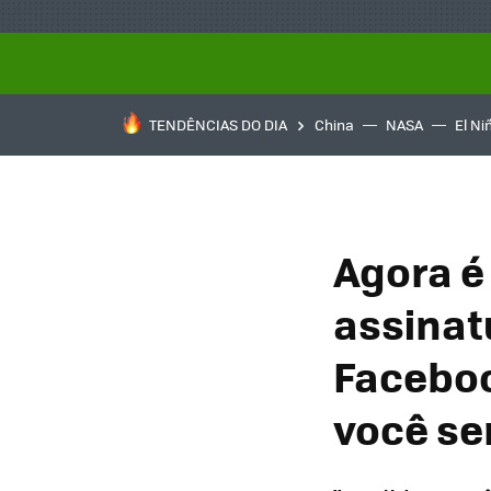
TENDÊNCIAS DO DIA
China
NASA
El Ni
Agora é
assinat
Faceboo
você se