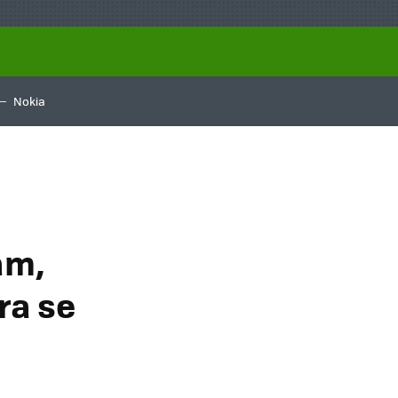
Nokia
a
am,
ra se