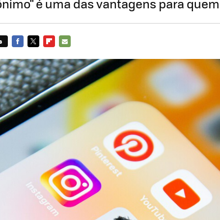
nônimo" é uma das vantagens para quem
s
FACEBOOK
TWITTER
FLIPBOARD
E-
MAIL