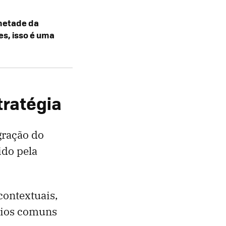
 metade da
es, isso é uma
tratégia
gração do
ido pela
contextuais,
rios comuns