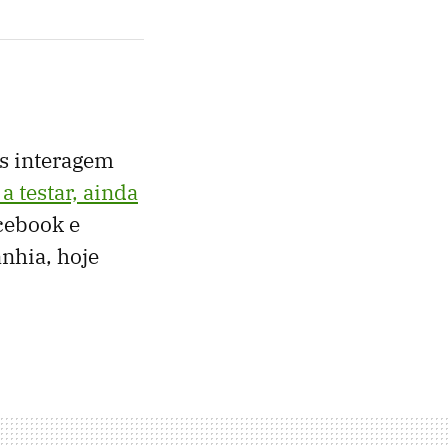
as interagem
a testar, ainda
cebook e
anhia, hoje