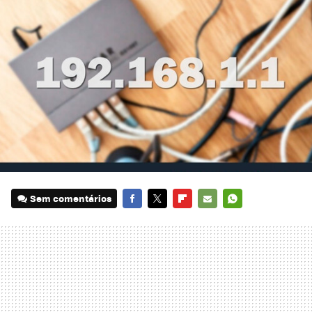
Sem comentários
FACEBOOK
TWITTER
FLIPBOARD
E-
WHATSAPP
MAIL