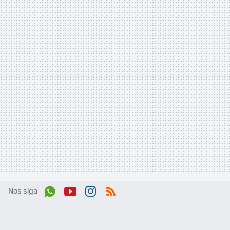
Nos siga
Wh
You
Inst
RSS
ats
tub
agr