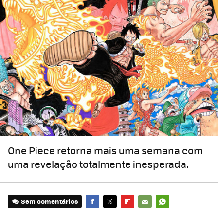
One Piece retorna mais uma semana com
uma revelação totalmente inesperada.
Sem comentários
FACEBOOK
TWITTER
FLIPBOARD
E-
WHATSAPP