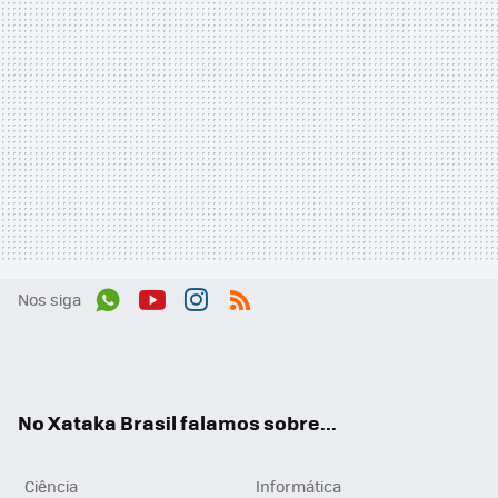
Nos siga
Wh
You
Inst
RSS
ats
tub
agr
App
e
am
No Xataka Brasil falamos sobre...
Ciência
Informática