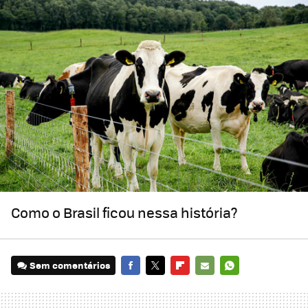
Como o Brasil ficou nessa história?
Sem comentários
FACEBOOK
TWITTER
FLIPBOARD
E-
WHATSAPP
MAIL