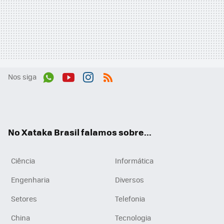
Nos siga
Wh
You
Inst
RSS
ats
tub
agr
App
e
am
No Xataka Brasil falamos sobre...
Ciência
Informática
Engenharia
Diversos
Setores
Telefonia
China
Tecnologia