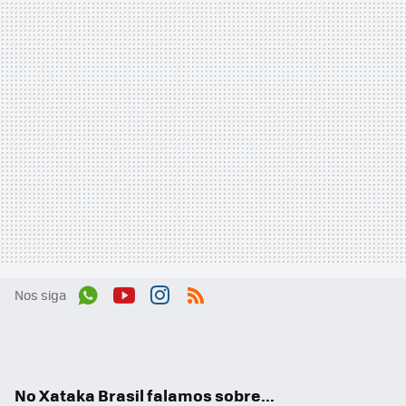
Nos siga
Wh
You
Inst
RSS
ats
tub
agr
App
e
am
No Xataka Brasil falamos sobre...