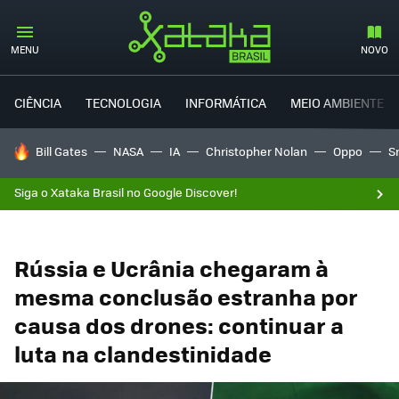
MENU
NOVO
CIÊNCIA
TECNOLOGIA
INFORMÁTICA
MEIO AMBIENTE
TENDÊNCIAS DO DIA
Bill Gates
NASA
IA
Christopher Nolan
Oppo
S
Siga o Xataka Brasil no Google Discover!
Rússia e Ucrânia chegaram à
mesma conclusão estranha por
causa dos drones: continuar a
luta na clandestinidade