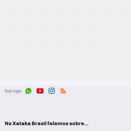
Nos siga
Wh
You
Inst
RSS
ats
tub
agr
App
e
am
No Xataka Brasil falamos sobre...