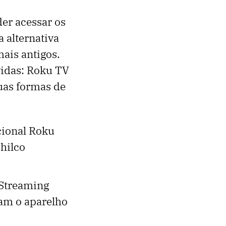
er acessar os
 alternativa
ais antigos.
vidas: Roku TV
uas formas de
cional Roku
Philco
 Streaming
am o aparelho