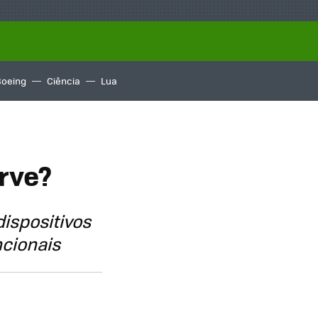
Boeing
Ciência
Lua
erve?
dispositivos
ncionais