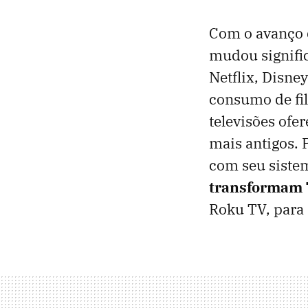
Com o avanço d
mudou signifi
Netflix, Disn
consumo de fil
televisões ofe
mais antigos. P
com seu siste
transformam 
Roku TV, para q