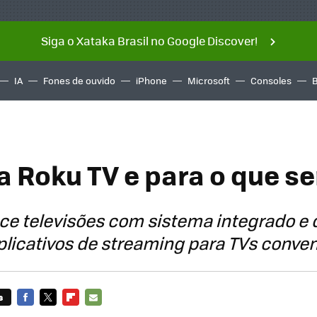
Siga o Xataka Brasil no Google Discover!
IA
Fones de ouvido
iPhone
Microsoft
Consoles
a Roku TV e para o que s
ce televisões com sistema integrado e 
licativos de streaming para TVs conve
s
FACEBOOK
TWITTER
FLIPBOARD
E-