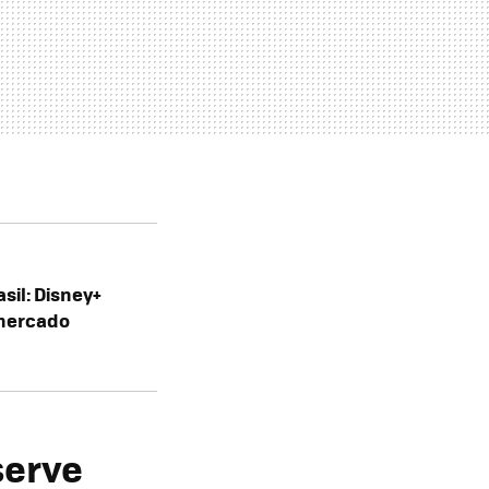
asil: Disney+
mercado
serve