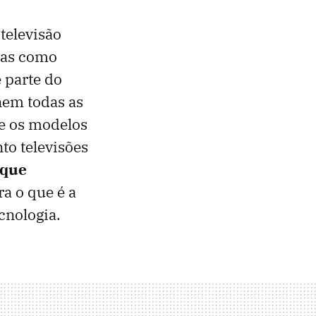
televisão
mas como
 parte do
nem todas as
te os modelos
nto televisões
 que
ra o que é a
ecnologia.