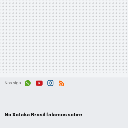
Nos siga
Wh
You
Inst
RSS
ats
tub
agr
App
e
am
No Xataka Brasil falamos sobre...