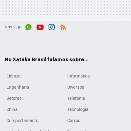
Nos siga
Wh
You
Inst
RSS
ats
tub
agr
App
e
am
No Xataka Brasil falamos sobre...
Ciência
Informática
Engenharia
Diversos
Setores
Telefonia
China
Tecnologia
Comportamento
Carros