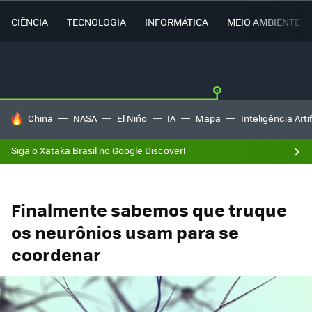
CIÊNCIA
TECNOLOGIA
INFORMÁTICA
MEIO AMBIENTE
TENDÊNCIAS DO DIA
China
NASA
El Niño
IA
Mapa
Inteligência Artif
Siga o Xataka Brasil no Google Discover!
Finalmente sabemos que truque
os neurônios usam para se
coordenar