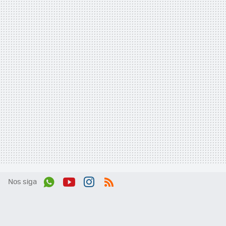
Nos siga
Wh
You
Inst
RSS
ats
tub
agr