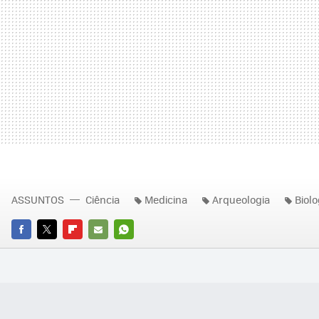
ASSUNTOS
Ciência
Medicina
Arqueologia
Biolo
FACEBOOK
TWITTER
FLIPBOARD
E-
WHATSAPP
MAIL