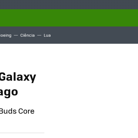
Boeing
Ciência
Lua
 Galaxy
ago
 Buds Core