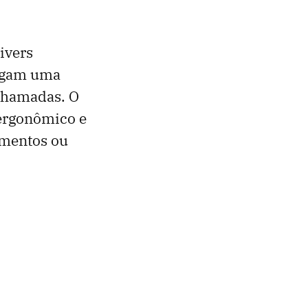
ivers
regam uma
 chamadas. O
 ergonômico e
camentos ou