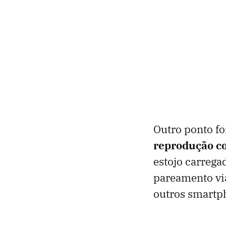
Outro ponto fo
reprodução c
estojo carrega
pareamento via
outros smartp