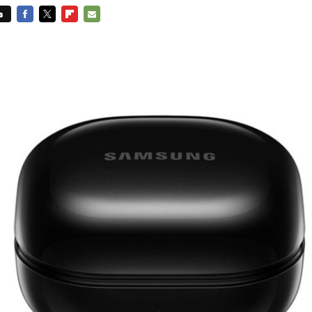
s
FACEBOOK
TWITTER
FLIPBOARD
E-
MAIL