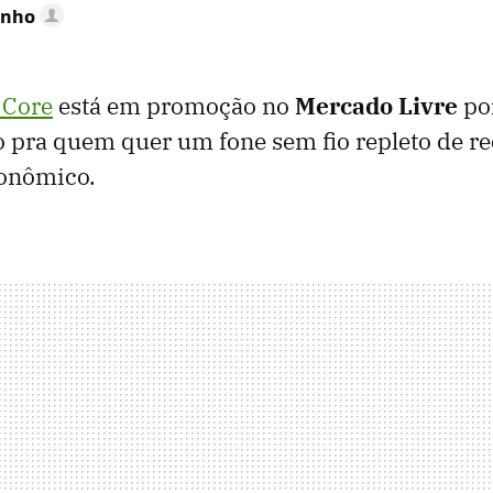
inho
 Core
está em promoção no
Mercado Livre
po
 pra quem quer um fone sem fio repleto de r
onômico.